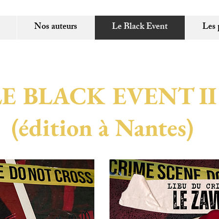
Nos auteurs
Le Black Event
Les 
LE BLACK EVENT II
(édition à Nantes)